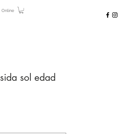
 Online
osida sol edad
cio