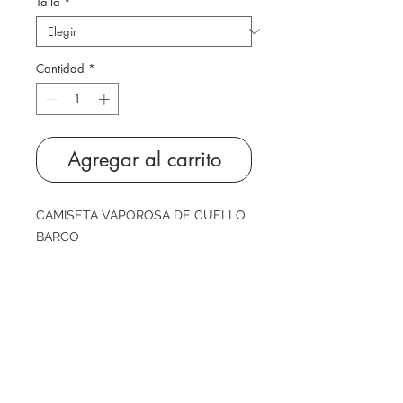
Talla
*
Cantidad
*
Agregar al carrito
CAMISETA VAPOROSA DE CUELLO 
BARCO
Tela caída.
Manga pegadaCuello doblado con 
cinta interior y pespunte 
sencilloPespunte doble en el borde 
de las mangas y el bajo
PUNTO JERSEY
100% MODAL