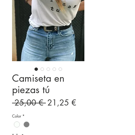
Camiseta en
piezas tú
Precio
Precio
 25,00 € 
21,25 €
de
Color
*
oferta