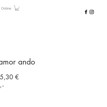
 Online
 amor ando
ecio
Precio
5,30 €
de
o
*
oferta